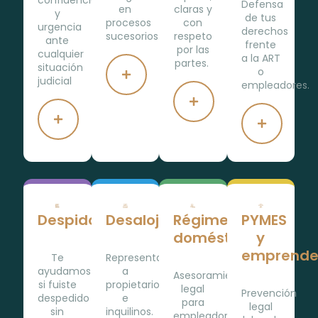
confidencialidad
Defensa
en
claras y
y
de tus
procesos
con
urgencia
derechos
sucesorios.
respeto
ante
frente
por las
cualquier
a la ART
partes.
situación
o
judicial
empleadores.
Despidos
Desalojos
Régimen
PYMES
doméstico
y
emprende
Te
Representamos
ayudamos
a
Asesoramiento
si fuiste
propietarios
legal
Prevención
despedido
e
para
legal
sin
inquilinos.
empleadores