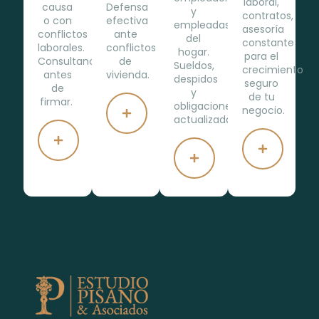
laboral,
causa
Defensa
y
contratos,
o con
efectiva
empleadas
asesoría
conflictos
ante
del
constante
laborales.
conflictos
hogar.
para el
Consultanos
de
Sueldos,
crecimiento
antes
vivienda.
despidos
seguro
de
y
de tu
firmar.
obligaciones
negocio.
actualizadas.