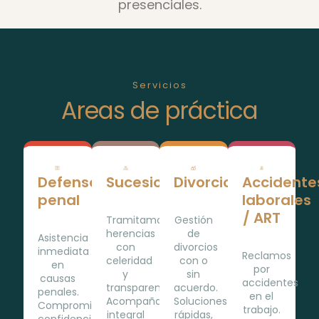
presenciales.
Servicios
Areas de práctica
Defensa
Sucesiones
Divorcios
Accidente
penal
laborales
/ ART
Tramitamos
Gestión
herencias
de
Asistencia
con
divorcios
inmediata
Reclamos
celeridad
con o
en
por
y
sin
causas
accidentes
transparencia.
acuerdo.
penales.
en el
Acompañamiento
Soluciones
Compromiso,
trabajo.
integral
rápidas,