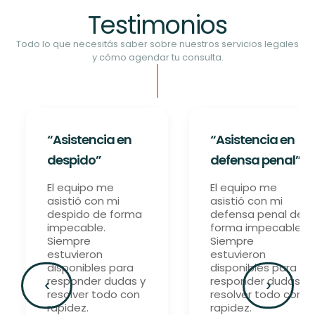
Testimonios
Todo lo que necesitás saber sobre nuestros servicios legales
y cómo agendar tu consulta.
“Asistencia en
“Asistencia en
defensa penal”
despido”
El equipo me
El equipo me
asistió con mi
asistió con mi
defensa penal de
despido de forma
forma impecable.
impecable.
Siempre
Siempre
estuvieron
estuvieron
disponibles para
disponibles para
responder dudas y
responder dudas y
‹
›
resolver todo con
resolver todo con
rapidez.
rapidez.